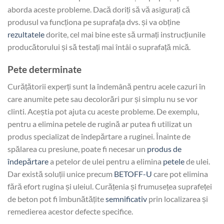
aborda aceste probleme. Dacă doriți să vă asigurați că
produsul va funcționa pe suprafața dvs. și va obține
rezultatele
dorite, cel mai bine este să urmați instrucțiunile
producătorului și să testați mai întâi o suprafață mică.
Pete determinate
Curățătorii experți sunt la îndemână pentru acele cazuri în
care anumite pete sau decolorări pur și simplu nu se vor
clinti. Aceștia pot ajuta cu aceste probleme. De exemplu,
pentru a elimina petele de rugină ar putea fi utilizat un
produs specializat de îndepărtare a ruginei. Înainte de
spălarea cu presiune, poate fi necesar un
produs de
îndepărtare
a petelor de ulei pentru a elimina
petele
de ulei.
Dar există soluții unice precum
BETOFF-U
care pot elimina
fără efort rugina și uleiul. Curățenia și frumusețea suprafeței
de beton pot fi îmbunătățite
semnificativ
prin localizarea și
remedierea acestor defecte specifice.