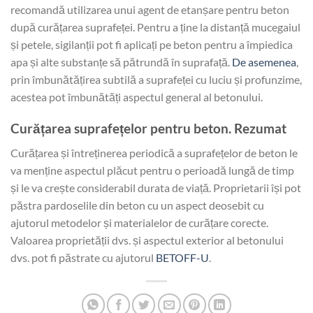
recomandă utilizarea unui agent de etanșare pentru beton
după curățarea suprafeței. Pentru a ține la distanță mucegaiul
și petele, sigilanții pot fi aplicați pe beton pentru a împiedica
apa și alte substanțe să pătrundă în suprafață.
De asemenea
,
prin îmbunătățirea subtilă a suprafeței cu luciu și profunzime,
acestea pot îmbunătăți aspectul general al betonului.
Curățarea suprafețelor pentru beton. Rezumat
Curățarea și întreținerea periodică a suprafețelor de beton le
va menține aspectul plăcut pentru o perioadă lungă de timp
și le va crește considerabil durata de viață. Proprietarii își pot
păstra pardoselile din beton cu un aspect deosebit cu
ajutorul metodelor și materialelor de curățare corecte.
Valoarea proprietății dvs. și aspectul exterior al betonului
dvs. pot fi păstrate cu ajutorul
BETOFF-U
.