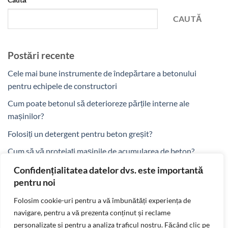
CAUTĂ
Postări recente
Cele mai bune instrumente de îndepărtare a betonului
pentru echipele de constructori
Cum poate betonul să deterioreze părțile interne ale
mașinilor?
Folosiți un detergent pentru beton greșit?
Cum să vă protejați mașinile de acumularea de beton?
De ce betonul proaspăt este mai ușor de îndepărtat?
Confidențialitatea datelor dvs. este importantă
pentru noi
Comentarii recente
Folosim cookie-uri pentru a vă îmbunătăți experiența de
Niciun comentariu de arătat.
navigare, pentru a vă prezenta conținut și reclame
personalizate și pentru a analiza traficul nostru. Făcând clic pe