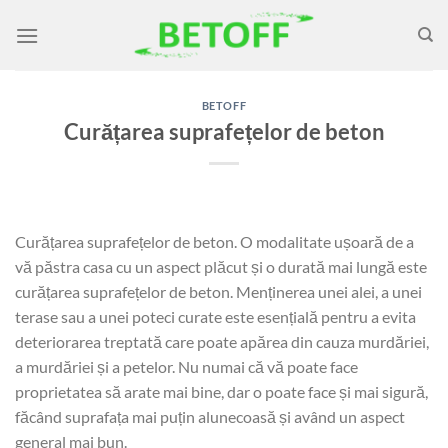
Skip
to
content
BETOFF
Curățarea suprafețelor de beton
Curățarea suprafețelor de beton. O modalitate ușoară de a
vă păstra casa cu un aspect plăcut și o durată mai lungă este
curățarea suprafețelor de beton. Menținerea unei alei, a unei
terase sau a unei poteci curate este esențială pentru a evita
deteriorarea treptată care poate apărea din cauza murdăriei,
a murdăriei și a petelor. Nu numai că vă poate face
proprietatea să arate mai bine, dar o poate face și mai sigură,
făcând suprafața mai puțin alunecoasă și având un aspect
general mai bun.