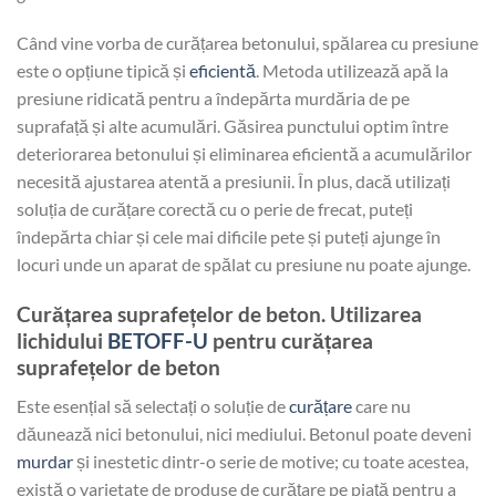
Când vine vorba de curățarea betonului, spălarea cu presiune
este o opțiune tipică și
eficientă
. Metoda utilizează apă la
presiune ridicată pentru a îndepărta murdăria de pe
suprafață și alte acumulări. Găsirea punctului optim între
deteriorarea betonului și eliminarea eficientă a acumulărilor
necesită ajustarea atentă a presiunii. În plus, dacă utilizați
soluția de curățare corectă cu o perie de frecat, puteți
îndepărta chiar și cele mai dificile pete și puteți ajunge în
locuri unde un aparat de spălat cu presiune nu poate ajunge.
Curățarea suprafețelor de beton. Utilizarea
lichidului
BETOFF-U
pentru curățarea
suprafețelor de beton
Este esențial să selectați o soluție de
curățare
care nu
dăunează nici betonului, nici mediului. Betonul poate deveni
murdar
și inestetic dintr-o serie de motive; cu toate acestea,
există o varietate de produse de curățare pe piață pentru a