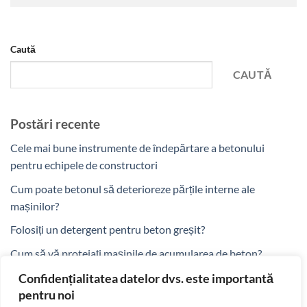
Caută
CAUTĂ
Postări recente
Cele mai bune instrumente de îndepărtare a betonului
pentru echipele de constructori
Cum poate betonul să deterioreze părțile interne ale
mașinilor?
Folosiți un detergent pentru beton greșit?
Cum să vă protejați mașinile de acumularea de beton?
De ce betonul proaspăt este mai ușor de îndepărtat?
Confidențialitatea datelor dvs. este importantă
pentru noi