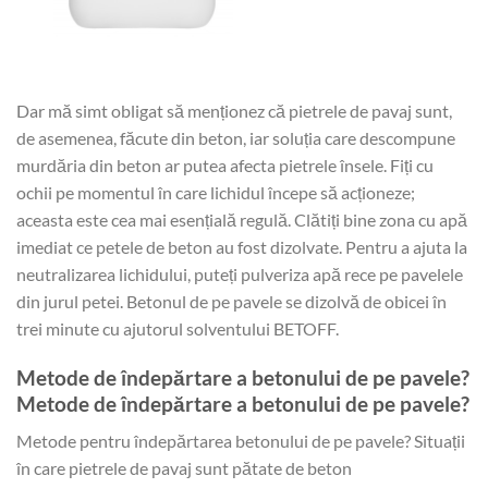
Dar mă simt obligat să menționez că pietrele de pavaj sunt,
de asemenea, făcute din beton, iar soluția care descompune
murdăria din beton ar putea afecta pietrele însele. Fiți cu
ochii pe momentul în care lichidul începe să acționeze;
aceasta este cea mai esențială regulă. Clătiți bine zona cu apă
imediat ce petele de beton au fost dizolvate. Pentru a ajuta la
neutralizarea lichidului, puteți pulveriza apă rece pe pavelele
din jurul petei. Betonul de pe pavele se dizolvă de obicei în
trei minute cu ajutorul solventului BETOFF.
Metode de îndepărtare a betonului de pe pavele?
Metode de îndepărtare a betonului de pe pavele?
Metode pentru îndepărtarea betonului de pe pavele? Situații
în care pietrele de pavaj sunt pătate de beton