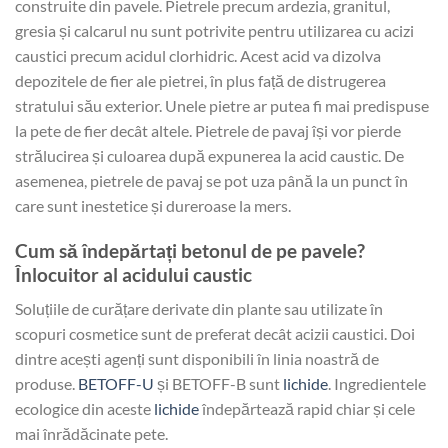
construite din pavele. Pietrele precum ardezia, granitul,
gresia și calcarul nu sunt potrivite pentru utilizarea cu acizi
caustici precum acidul clorhidric. Acest acid va dizolva
depozitele de fier ale pietrei, în plus față de distrugerea
stratului său exterior. Unele pietre ar putea fi mai predispuse
la pete de fier decât altele. Pietrele de pavaj își vor pierde
strălucirea și culoarea după expunerea la acid caustic. De
asemenea, pietrele de pavaj se pot uza până la un punct în
care sunt inestetice și dureroase la mers.
Cum să îndepărtați betonul de pe pavele?
Înlocuitor al acidului caustic
Soluțiile de curățare derivate din plante sau utilizate în
scopuri cosmetice sunt de preferat decât acizii caustici. Doi
dintre acești agenți sunt disponibili în linia noastră de
produse.
BETOFF-U
și BETOFF-B sunt
lichide
. Ingredientele
ecologice din aceste
lichide
îndepărtează rapid chiar și cele
mai înrădăcinate pete.