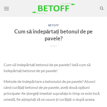
Skip
to
content
BETOFF
Cum să îndepărtați betonul de pe
pavele?
Cum să îndepărtați betonul de pe pavele? Iată cum să
îndepărtați betonul de pe pavele!
Metode de îndepărtare a betonului de pe pavele? Atunci
când curățați betonul de pe pavele, aveți două opțiuni
principale: fie ștergeți imediat suprafața în timp ce este încă
umedă, fie așteptați să se usuce și curățați-o după aceea.